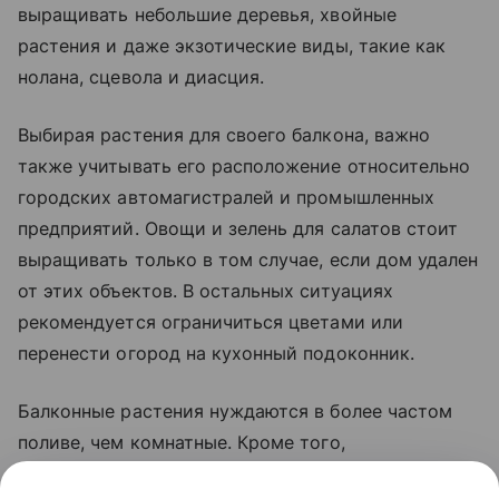
выращивать небольшие деревья, хвойные
растения и даже экзотические виды, такие как
нолана, сцевола и диасция.
Выбирая растения для своего балкона, важно
также учитывать его расположение относительно
городских автомагистралей и промышленных
предприятий. Овощи и зелень для салатов стоит
выращивать только в том случае, если дом удален
от этих объектов. В остальных ситуациях
рекомендуется ограничиться цветами или
перенести огород на кухонный подоконник.
Балконные растения нуждаются в более частом
поливе, чем комнатные. Кроме того,
рекомендуется подкармливать их натуральными