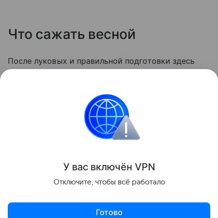
Что сажать весной
После луковых и правильной подготовки здесь
отлично пойдут томаты, перцы, баклажаны,
огурцы, кабачки, все виды капусты, свёкла,
морковь и пряные травы. Единственное правило
— не возвращайте на это место лук и чеснок.
Сад и огород
У вас включ
ён
V
P
N
Поделиться
Отключите, чтобы всё работало
Готово