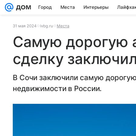
Город
Места
Интерьеры
Лайфха
31 мая 2024
ivbg.ru
Места
Самую дорогую 
сделку заключил
В Сочи заключили самую дорогую
недвижимости в России.