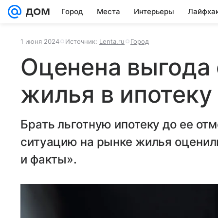
Город
Места
Интерьеры
Лайфха
1 июня 2024
Источник:
Lenta.ru
Город
Оценена выгода 
жилья в ипотеку
Брать льготную ипотеку до ее отм
ситуацию на рынке жилья оценил
и факты».