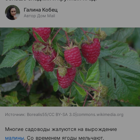
Галина Кобец
Автор Дом Mail
Источник:
Borealis55/CC BY-SA 3.0|commons.wikimedia.org
Многие садоводы жалуются на вырождение
малины
. Со временем ягоды мельчают,