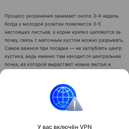
Процесс укоренения занимает около 3–4 недель.
Когда у молодой розетки появляется 3–5
настоящих листьев, а корни крепко цепляются за
почву, связь с маточным кустом можно разрывать.
Самое важное при посадке — не заглублять центр
кустика, ведь именно там находится центральная
почка, из которой вырастают новые листья и
цветоносы. Молодой саженец прикапывают
вровень с землей. Если излишне засыпать его
почвой — растение сгниет, если оставить
слишком высоко — вымерзнет зимой.
Сад и огород
У вас включ
ён
V
P
N