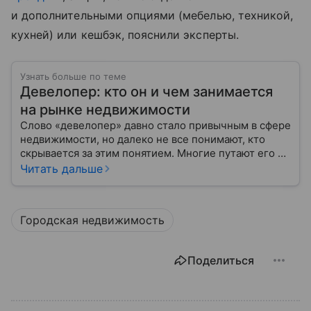
и дополнительными опциями (мебелью, техникой,
кухней) или кешбэк, пояснили эксперты.
Узнать больше по теме
Девелопер: кто он и чем занимается
на рынке недвижимости
Слово «девелопер» давно стало привычным в сфере
недвижимости, но далеко не все понимают, кто
скрывается за этим понятием. Многие путают его с
застройщиком, думая, что это одно и то же. На
Читать дальше
самом деле девелопер — это куда более широкое
понятие.
Городская недвижимость
Поделиться