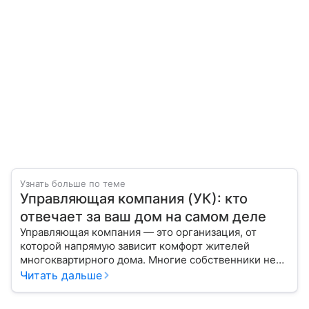
Узнать больше по теме
Управляющая компания (УК): кто
отвечает за ваш дом на самом деле
Управляющая компания — это организация, от
которой напрямую зависит комфорт жителей
многоквартирного дома. Многие собственники не
до конца понимают, какие именно услуги УК
Читать дальше
обязана предоставлять, как регулируется ее работа
и что делать, если обязанности выполняются плохо.