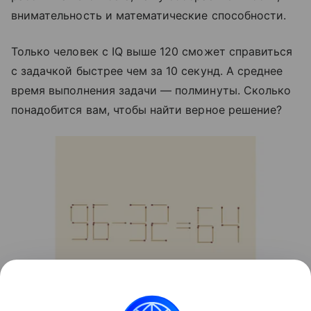
внимательность и математические способности.
Только человек с IQ выше 120 сможет справиться
с задачкой быстрее чем за 10 секунд. А среднее
время выполнения задачи — полминуты. Сколько
понадобится вам, чтобы найти верное решение?