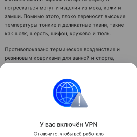
потрескаться могут и изделия из меха, кожи и
замши. Помимо этого, плохо переносят высокие
температуры тонкие и деликатные ткани, такие
как шелк, шерсть, шифон, кружево и тюль.
Противопоказано термическое воздействие и
резиновым ковриками для ванной и спорта,
рюкзакам и сумкам из современных материалов, а
также детским мягким игрушкам с декором. Все
эти вещи могут деформироваться и потерять
внешний вид.
Уборка
У вас включ
ён
V
P
N
Поделиться
Отключите, чтобы всё работало