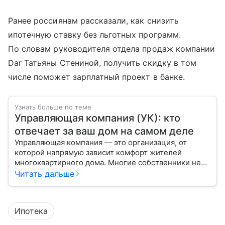
Ранее россиянам рассказали, как снизить
ипотечную ставку без льготных программ.
По словам руководителя отдела продаж компании
Dar Татьяны Стениной, получить скидку в том
числе поможет зарплатный проект в банке.
Узнать больше по теме
Управляющая компания (УК): кто
отвечает за ваш дом на самом деле
Управляющая компания — это организация, от
которой напрямую зависит комфорт жителей
многоквартирного дома. Многие собственники не
до конца понимают, какие именно услуги УК
Читать дальше
обязана предоставлять, как регулируется ее работа
и что делать, если обязанности выполняются плохо.
Ипотека