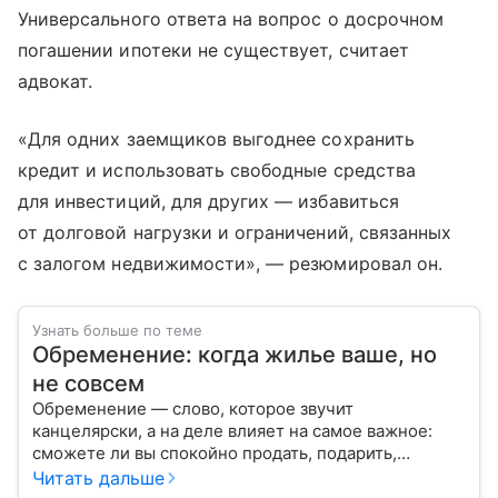
Универсального ответа на вопрос о досрочном
погашении ипотеки не существует, считает
адвокат.
«Для одних заемщиков выгоднее сохранить
кредит и использовать свободные средства
для инвестиций, для других — избавиться
от долговой нагрузки и ограничений, связанных
с залогом недвижимости», — резюмировал он.
Узнать больше по теме
Обременение: когда жилье ваше, но
не совсем
Обременение — слово, которое звучит
канцелярски, а на деле влияет на самое важное:
сможете ли вы спокойно продать, подарить,
заложить или даже иногда нормально пользоваться
Читать дальше
квартирой, домом или участком.