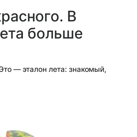
расного. В
вета больше
Это — эталон лета: знакомый,