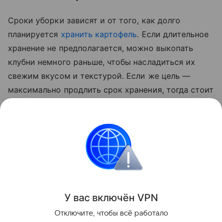
Сроки уборки зависят и от того, как долго
планируется
хранить картофель
. Если длительное
хранение не предполагается, можно выкопать
клубни немного раньше, чтобы насладиться их
свежим вкусом и текстурой. Если же цель —
максимально продлить срок хранения, тогда стоит
дождаться полного созревания овоща. В этом
случае картофель будет лучше храниться,
сохраняя свои питательные свойства в течение
всей зимы.
Сад и огород
У вас включ
ён
V
P
N
Поделиться
Отключите, чтобы всё работало