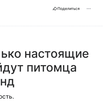
Поделиться
лько настоящие
йдут питомца
унд
ость.