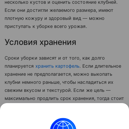
несколько кустов и оценить состояние клубней.
Если они достигли желаемого размера, имеют
плотную кожуру и здоровый вид — можно
приступать к уборке всего урожая.
Условия хранения
Сроки уборки зависят и от того, как долго
планируется
хранить картофель
. Если длительное
хранение не предполагается, можно выкопать
клубни немного раньше, чтобы насладиться их
свежим вкусом и текстурой. Если же цель —
максимально продлить срок хранения, тогда стоит
дождаться полного созревания овоща. В этом
случае картофель будет лучше храниться,
сохраняя свои питательные свойства в течение