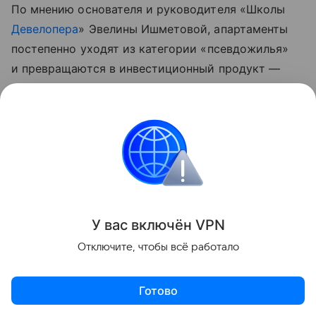
По мнению основателя и руководителя «Школы
Девелопера
» Эвелины Ишметовой, апартаменты
постепенно уходят из категории «псевдожилья»
и превращаются в инвестиционный продукт —
с профессиональным управлением, более понятной
моделью доходности и преимуществами
перед самостоятельной сдачей недвижимости
в аренду.
У вас включ
ён
V
P
N
Отключите, чтобы всё работало
Готово
Актуальное
Топ дня
Видео
Приложение