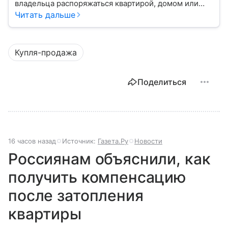
владельца распоряжаться квартирой, домом или
участком: жить, сдавать, продавать, дарить,
Читать дальше
закладывать.
Купля-продажа
Поделиться
16 часов назад
Источник:
Газета.Ру
Новости
Россиянам объяснили, как
получить компенсацию
после затопления
квартиры