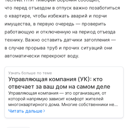
что перед отъездом в отпуск важно позаботиться
о квартире, чтобы избежать аварий и порчи
имущества, в первую очередь — проверить
работающую и отключенную на период отъезда
технику. Важно оставить датчики затопления —
в случае прорыва труб и прочих ситуаций они
автоматически перекроют воду.
Узнать больше по теме
Управляющая компания (УК): кто
отвечает за ваш дом на самом деле
Управляющая компания — это организация, от
которой напрямую зависит комфорт жителей
многоквартирного дома. Многие собственники не
до конца понимают, какие именно услуги УК
Читать дальше
обязана предоставлять, как регулируется ее работа
и что делать, если обязанности выполняются плохо.