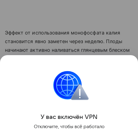
Эффект от использования монофосфата калия
становится явно заметен через неделю. Плоды
начинают активно наливаться глянцевым блеском
и краснеть прямо на ветке. Куст прекращает
выпускать лишние
пасынки
, сосредоточив всю
свою силу на том, чтобы дать урожайю
возможность нормально вызреть.
Сад и огород
У вас включ
ён
V
P
N
Поделиться
Отключите, чтобы всё работало