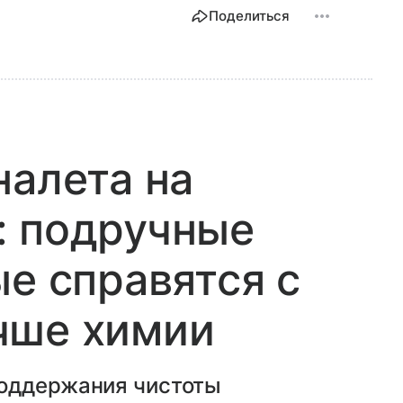
Поделиться
налета на
: подручные
ые справятся с
чше химии
поддержания чистоты