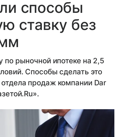
али способы
ую ставку без
амм
 по рыночной ипотеке на 2,5
ловий. Способы сделать это
 отдела продаж компании Dar
азетой.Ru».