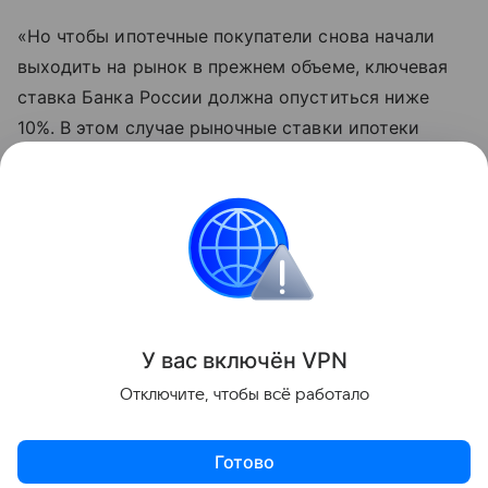
«Но чтобы ипотечные покупатели снова начали
выходить на рынок в прежнем объеме, ключевая
ставка Банка России должна опуститься ниже
10%. В этом случае рыночные ставки ипотеки
будут находиться примерно на уровне 11−12%,
и тогда можно ожидать постепенного
восстановления спроса», — дал прогноз Москатов.
Купля-продажа
Поделиться
У вас включ
ён
V
P
N
Отключите, чтобы всё работало
Готово