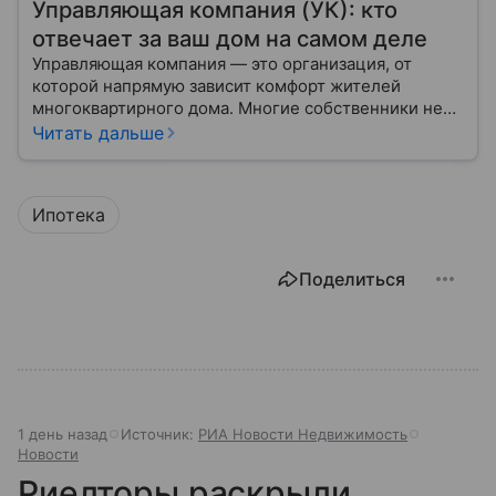
Управляющая компания (УК): кто
отвечает за ваш дом на самом деле
Управляющая компания — это организация, от
которой напрямую зависит комфорт жителей
многоквартирного дома. Многие собственники не
до конца понимают, какие именно услуги УК
Читать дальше
обязана предоставлять, как регулируется ее работа
и что делать, если обязанности выполняются плохо.
Ипотека
Поделиться
1 день назад
Источник:
РИА Новости Недвижимость
Новости
Риелторы раскрыли,