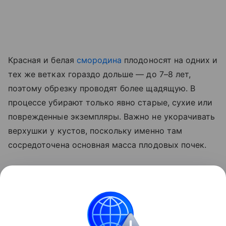
Красная и белая
смородина
плодоносят на одних и
тех же ветках гораздо дольше — до 7–8 лет,
поэтому обрезку проводят более щадящую. В
процессе убирают только явно старые, сухие или
поврежденные экземпляры. Важно не укорачивать
верхушки у кустов, поскольку именно там
сосредоточена основная масса плодовых почек.
Сразу после обрезки растения подкармливают
фосфорно-калийными удобрениями. Это даст
кустам силы восстановиться и уйти в зиму
окрепшими.