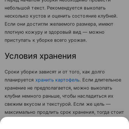
небольшой текст. Рекомендуется выкопать
несколько кустов и оценить состояние клубней.
Если они достигли желаемого размера, имеют
плотную кожуру и здоровый вид — можно
приступать к уборке всего урожая.
Условия хранения
Сроки уборки зависят и от того, как долго
планируется
хранить картофель
. Если длительное
хранение не предполагается, можно выкопать
клубни немного раньше, чтобы насладиться их
свежим вкусом и текстурой. Если же цель —
максимально продлить срок хранения, тогда стоит
дождаться полного созревания овоща. В этом
случае картофель будет лучше храниться,