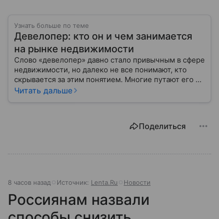
Узнать больше по теме
Девелопер: кто он и чем занимается
на рынке недвижимости
Слово «девелопер» давно стало привычным в сфере
недвижимости, но далеко не все понимают, кто
скрывается за этим понятием. Многие путают его с
застройщиком, думая, что это одно и то же. На
Читать дальше
самом деле девелопер — это куда более широкое
понятие.
Поделиться
8 часов назад
Источник:
Lenta.Ru
Новости
Россиянам назвали
способы снизить