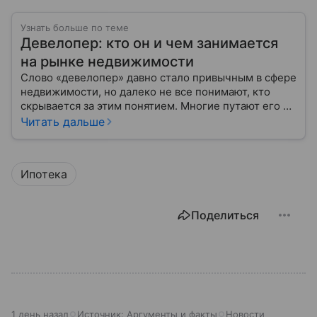
Узнать больше по теме
Девелопер: кто он и чем занимается
на рынке недвижимости
Слово «девелопер» давно стало привычным в сфере
недвижимости, но далеко не все понимают, кто
скрывается за этим понятием. Многие путают его с
застройщиком, думая, что это одно и то же. На
Читать дальше
самом деле девелопер — это куда более широкое
понятие.
Ипотека
Поделиться
1 день назад
Источник:
Аргументы и факты
Новости