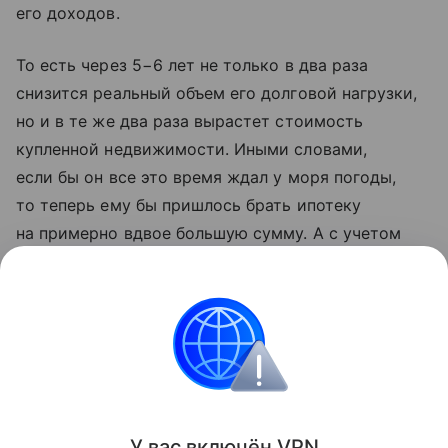
его доходов.
То есть через 5−6 лет не только в два раза
снизится реальный объем его долговой нагрузки,
но и в те же два раза вырастет стоимость
купленной недвижимости. Иными словами,
если бы он все это время ждал у моря погоды,
то теперь ему бы пришлось брать ипотеку
на примерно вдвое большую сумму. А с учетом
того, что ипотеку по рыночным ставкам гасят
в среднем за 4−5 лет, тактика выжидания
выглядит совершенно неоправданной.
Ипотека
Поделиться
У вас включ
ён
V
P
N