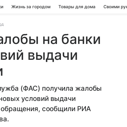
ки
Жизнь за городом
Товары для дома
Своими ру
од
алобы на банки
овий выдачи
и
лужба (ФАС) получила жалобы
 новых условий выдачи
и обращения, сообщили РИА
ва.