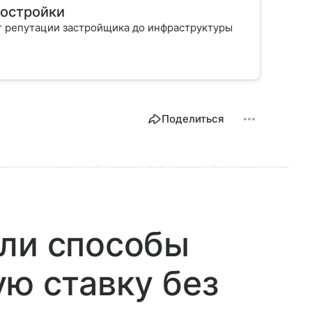
востройки
т репутации застройщика до инфраструктуры
Поделиться
али способы
ую ставку без