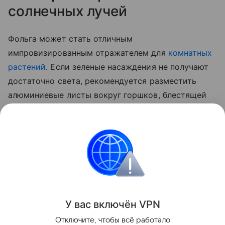
солнечных лучей
Фольга может стать отличным
импровизированным отражателем для
комнатных
растений
. Если зеленые насаждения не получают
достаточно света, рекомендуется разместить
алюминиевые листы вокруг горшков, блестящей
стороной к растениям. Материал будет отражать
солнечный свет, обеспечивая цветам
дополнительное освещение и способствуя их
здоровому росту.
Лайфхаки
У вас включ
ён
V
P
N
Поделиться
Отключите, чтобы всё работало