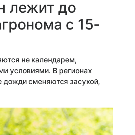
н лежит до
агронома с 15-
яются не календарем,
ми условиями. В регионах
е дожди сменяются засухой,