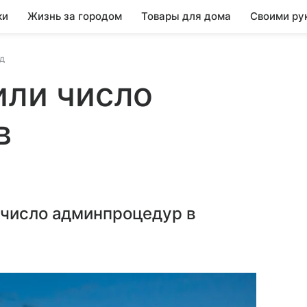
ки
Жизнь за городом
Товары для дома
Своими ру
д
или число
в
 число админпроцедур в