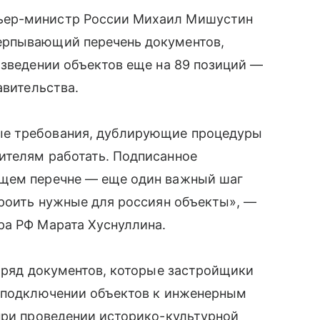
ьер-министр России Михаил Мишустин
ерпывающий перечень документов,
озведении объектов еще на 89 позиций —
авительства.
ые требования, дублирующие процедуры
ителям работать. Подписанное
ющем перечне — еще один важный шаг
троить нужные для россиян объекты», —
ра РФ Марата Хуснуллина.
н ряд документов, которые застройщики
и подключении объектов к инженерным
при проведении историко-культурной