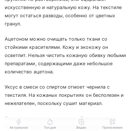
искусственную и натуральную кожу. На текстиле
могут остаться разводы, особенно от цветных
гранул.
Ацетоном можно очищать только ткани со
стойкими красителями. Кожу и экокожу он
осветлит. Нельзя чистить кожаную обивку любыми
препаратами, содержащими даже небольшое
количество ацетона.
Уксус в смеси со спиртом отмоет чернила с
текстиля. На кожаных покрытиях он бесполезен и
нежелателен, поскольку сушит материал.
С кожи чернильные отметины убирают кремом
или растительным маслом. Для светлых и белых
Актуальное
Топ дня
Видео
Приложение