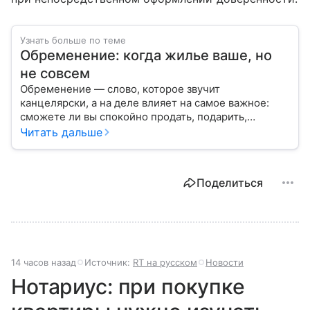
Узнать больше по теме
Обременение: когда жилье ваше, но
не совсем
Обременение — слово, которое звучит
канцелярски, а на деле влияет на самое важное:
сможете ли вы спокойно продать, подарить,
заложить или даже иногда нормально пользоваться
Читать дальше
квартирой, домом или участком.
Поделиться
14 часов назад
Источник:
RT на русском
Новости
Нотариус: при покупке