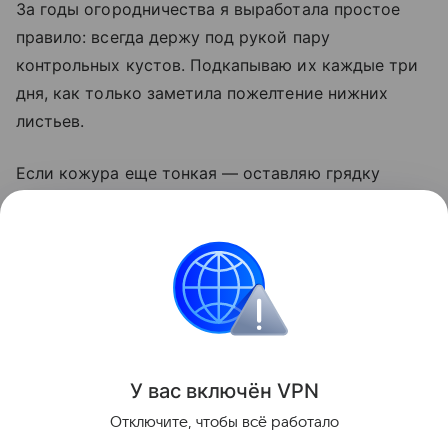
За годы огородничества я выработала простое
правило: всегда держу под рукой пару
контрольных кустов. Подкапываю их каждые три
дня, как только заметила пожелтение нижних
листьев.
Если кожура еще тонкая — оставляю грядку
на неделю. И никогда не убираю картофель
в дождь: мокрые клубни гниют даже в идеальном
погребе. Сушка на солнце — лучший дезинфектор,
этим пренебрегать нельзя.
Сад и огород
У вас включ
ён
V
P
N
Поделиться
Отключите, чтобы всё работало