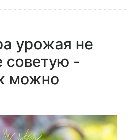
ра урожая не
 советую -
ак можно