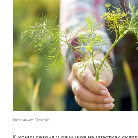
Источник:
Freepik
К концу сезона у дачников на участках скап