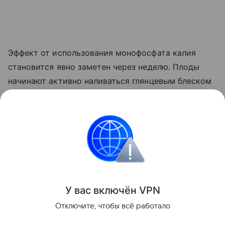
Эффект от использования монофосфата калия
становится явно заметен через неделю. Плоды
начинают активно наливаться глянцевым блеском
и краснеть прямо на ветке. Куст прекращает
выпускать лишние
пасынки
, сосредоточив всю
свою силу на том, чтобы дать урожайю
возможность нормально вызреть.
Сад и огород
У вас включ
ён
V
P
N
Поделиться
Отключите, чтобы всё работало