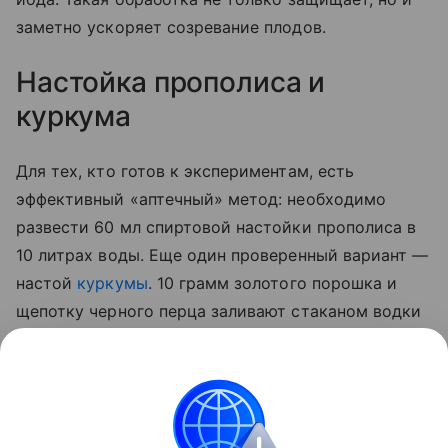
заметно ускоряет созревание плодов.
Настойка прополиса и
куркума
Для тех, кто готов к экспериментам, есть
эффективный «аптечный» метод: необходимо
развести 60 мл спиртовой настойки прополиса в
10 литрах воды. Еще один проверенный вариант —
настой
куркумы
. 10 грамм золотого порошка и
щепотку черного перца заливают стаканом водки
на сутки. По истечении отведенного 50 мл
полученной вытяжки разводят 5 литрами воды и
опрыскивают стебли, а также листья с верхней и
нижней стороны.