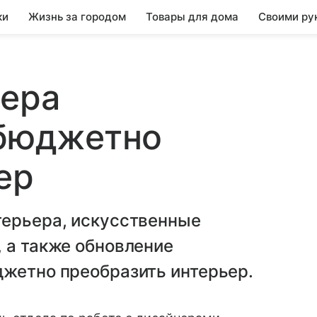
ки
Жизнь за городом
Товары для дома
Своими ру
ьера
 бюджетно
ер
терьера, искусственные
 а также обновление
джетно преобразить интерьер.