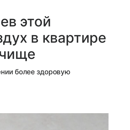
ев этой
здух в квартире
 чище
ении более здоровую