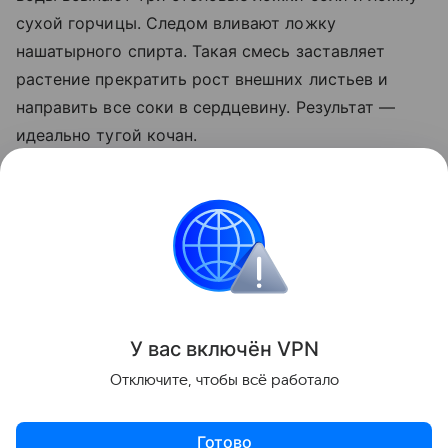
сухой горчицы. Следом вливают ложку
нашатырного спирта. Такая смесь заставляет
растение прекратить рост внешних листьев и
направить все соки в сердцевину. Результат —
идеально тугой кочан.
Важно не пропускать этапы внесения подкормок и
следить за поливом культуры. В последний месяц
лета растению необходим умеренный полив.
Сад и огород
У вас включ
ён
V
P
N
Поделиться
Отключите, чтобы всё работало
Готово