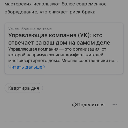
мастерских используют более современное
оборудование, что снижает риск брака.
Узнать больше по теме
Управляющая компания (УК): кто
отвечает за ваш дом на самом деле
Управляющая компания — это организация, от
которой напрямую зависит комфорт жителей
многоквартирного дома. Многие собственники не
до конца понимают, какие именно услуги УК
Читать дальше
обязана предоставлять, как регулируется ее работа
и что делать, если обязанности выполняются плохо.
Квартира дня
Поделиться