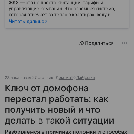
ЖКХ — это не просто квитанции, тарифы и
управляющие компании. Это огромная система,
которая отвечает за тепло в квартирах, воду в
кране, освещение улиц и чистоту во дворах.
Читать дальше
Поделиться
23 часа назад
Источник:
Дом Mail
Лайфхаки
Ключ от домофона
перестал работать: как
получить новый и что
делать в такой ситуации
Разбираемся в причинах поломки и способах