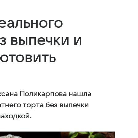
еального
ез выпечки и
готовить
ксана Поликарпова нашла
тнего торта без выпечки
находкой.