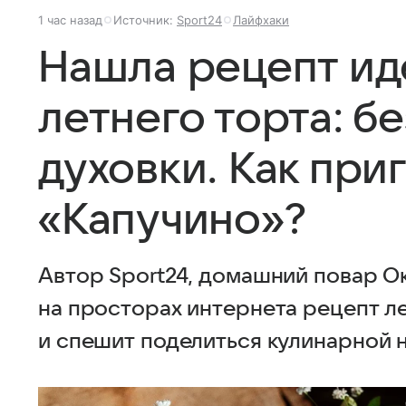
1 час назад
Источник:
Sport24
Лайфхаки
Нашла рецепт ид
летнего торта: б
духовки. Как при
«Капучино»?
Автор Sport24, домашний повар О
на просторах интернета рецепт ле
и спешит поделиться кулинарной 