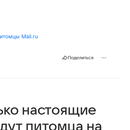
итомцы Mail.ru
Поделиться
лько настоящие
дут питомца на