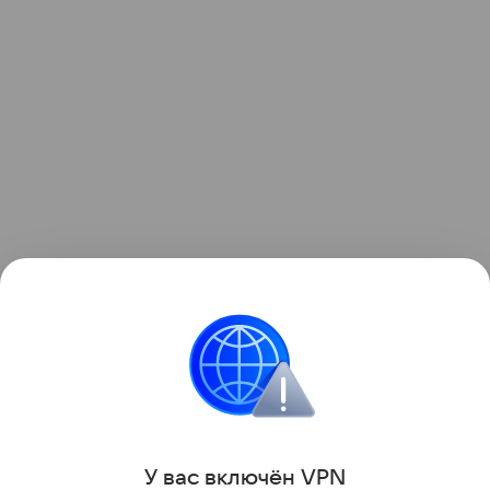
«Это заняло у меня много времени», — стали
отвечать в комментариях. — «То же самое. Не
увидел подпись и даже не понял, что здесь не
так»
Головоломки
У вас включ
ён
V
P
N