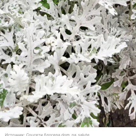
Источник:
Соцсети блогера dom_na_salute