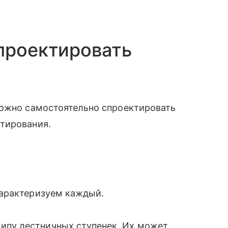
проектировать
можно самостоятельно спроектировать
тирования.
арактеризуем каждый.
ипу лестничных ступенек. Их может