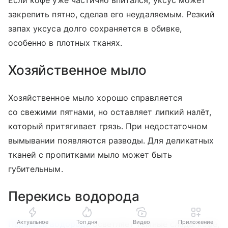
Если кофе уже частично впитался, уксус может
закрепить пятно, сделав его неудаляемым. Резкий
запах уксуса долго сохраняется в обивке,
особенно в плотных тканях.
Хозяйственное мыло
Хозяйственное мыло хорошо справляется
со свежими пятнами, но оставляет липкий налёт,
который притягивает грязь. При недостаточном
вымывании появляются разводы. Для деликатных
тканей с пропитками мыло может быть
губительным.
Перекись водорода
Актуальное
Топ дня
Видео
Приложение
Перекись водорода
осветляет тёмные следы кофе,