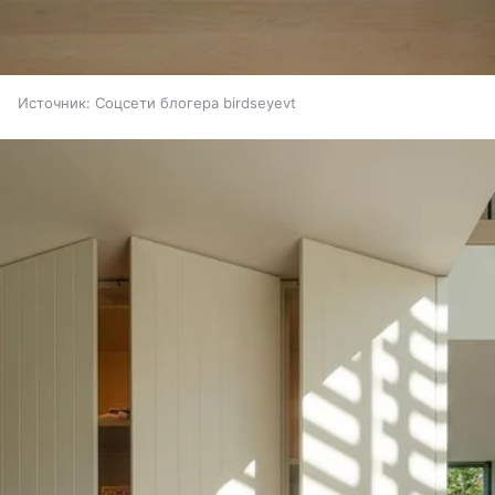
Источник:
Соцсети блогера birdseyevt