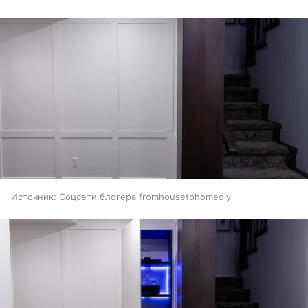
Источник:
Соцсети блогера fromhousetohomediy