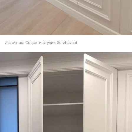
Источник:
Соцсети студии Serzhavani