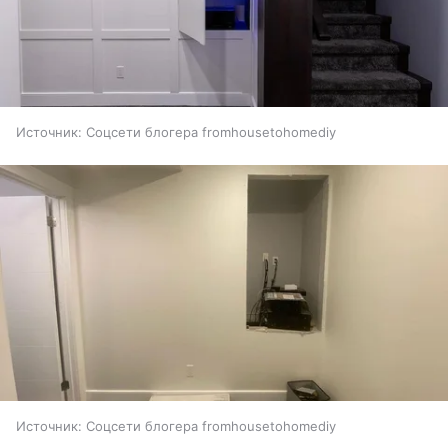
Источник:
Соцсети блогера fromhousetohomediy
Источник:
Соцсети блогера fromhousetohomediy