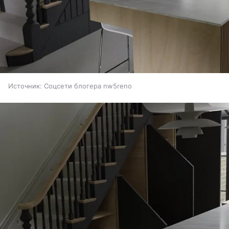
Источник:
Соцсети блогера nw5reno