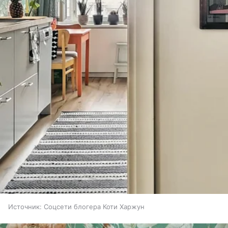
Источник:
Соцсети блогера Коти Харжун