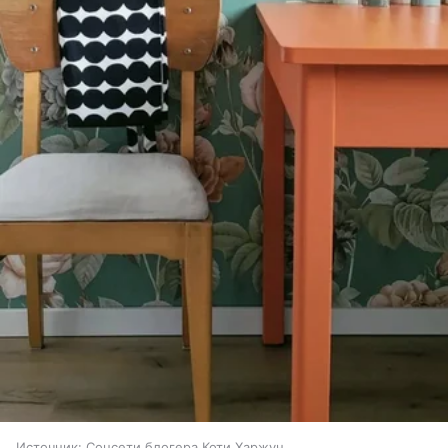
Источник:
Соцсети блогера Коти Харжун