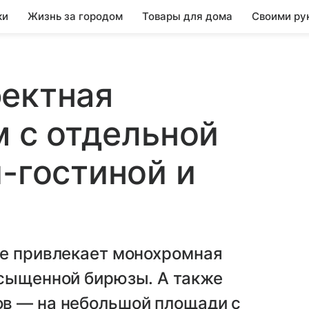
ки
Жизнь за городом
Товары для дома
Своими ру
фектная
м с отдельной
й-гостиной и
ре привлекает монохромная
асыщенной бирюзы. А также
в — на небольшой площади с