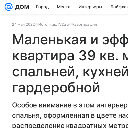
Город
Места
Интерьеры
Лайфха
24 мая 2022
Источник:
IVD.ru
Квартира дня
Маленькая и эф
квартира 39 кв. 
спальней, кухне
гардеробной
Особое внимание в этом интерье
спальня, оформленная в цвете н
распределение квадратных метро