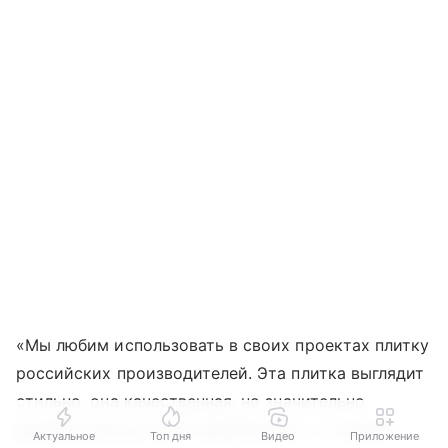
«Мы любим использовать в своих проектах плитку
российских производителей. Эта плитка выглядит
стильно, она качественная, но значительно
дешевле аналогичной зарубежной», — говорят
Актуальное
Топ дня
Видео
Приложение