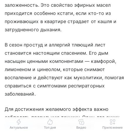
заложенность. Это свойство эфирных масел
приходится особенно кстати, если кто-то из
проживающих в квартире страдает от кашля и
затрудненного дыхания.
В сезон простуд и аллергий тлеющий лист
становится настоящим спасением. Его дым
насыщен ценными компонентами — камфорой,
лимоненом и цинеолом, которые снимают
воспаление и действуют как муколитики, помогая
справиться с симптомами респираторных
заболеваний.
Для достижения желаемого эффекта важно
соблюдать правильную технику. Один-два сухих
листа лавра
помещают на негорючую
Актуальное
Топ дня
Видео
Приложение