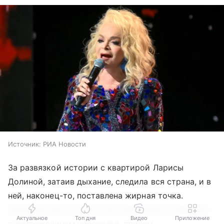
Источник:
РИА Новости
За развязкой истории с квартирой Ларисы
Долиной, затаив дыхание, следила вся страна, и в
ней, наконец-то, поставлена жирная точка.
Народная артистка России официально объявила
Актуальное
Топ дня
Видео
Приложение
о долгожданном новоселье, причем