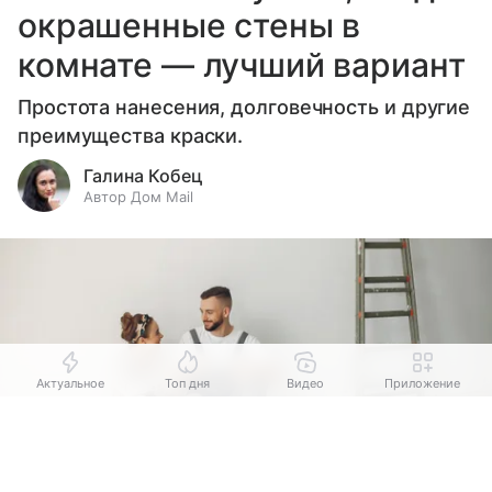
окрашенные стены в
комнате — лучший вариант
Простота нанесения, долговечность и другие
преимущества краски.
Галина Кобец
Автор Дом Mail
Актуальное
Топ дня
Видео
Приложение
Выберите комментарий
Выберите комментарий
Выберите комментарий