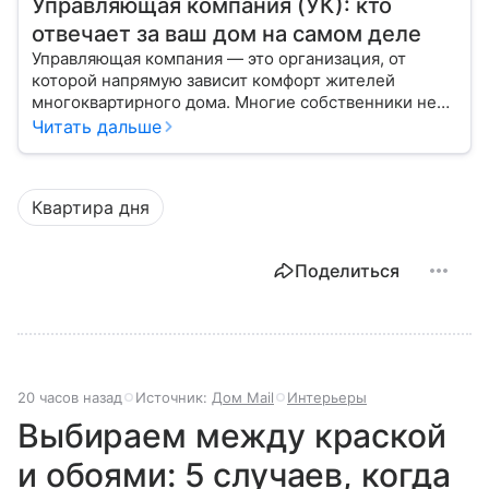
Управляющая компания (УК): кто
отвечает за ваш дом на самом деле
Управляющая компания — это организация, от
которой напрямую зависит комфорт жителей
многоквартирного дома. Многие собственники не
до конца понимают, какие именно услуги УК
Читать дальше
обязана предоставлять, как регулируется ее работа
и что делать, если обязанности выполняются плохо.
Квартира дня
Поделиться
20 часов назад
Источник:
Дом Mail
Интерьеры
Выбираем между краской
и обоями: 5 случаев, когда