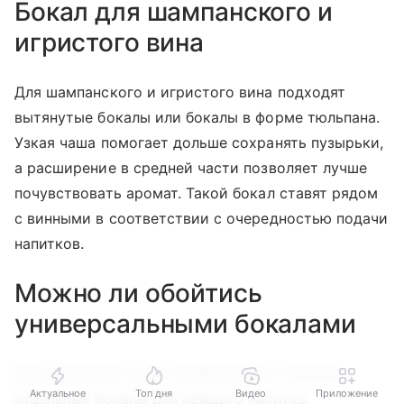
Бокал для шампанского и
игристого вина
Для шампанского и игристого вина подходят
вытянутые бокалы или бокалы в форме тюльпана.
Узкая чаша помогает дольше сохранять пузырьки,
а расширение в средней части позволяет лучше
почувствовать аромат. Такой бокал ставят рядом
с винными в соответствии с очередностью подачи
напитков.
Можно ли обойтись
универсальными бокалами
Для домашней кухни необязательно покупать
Актуальное
Топ дня
Видео
Приложение
отдельные бокалы для каждого напитка.