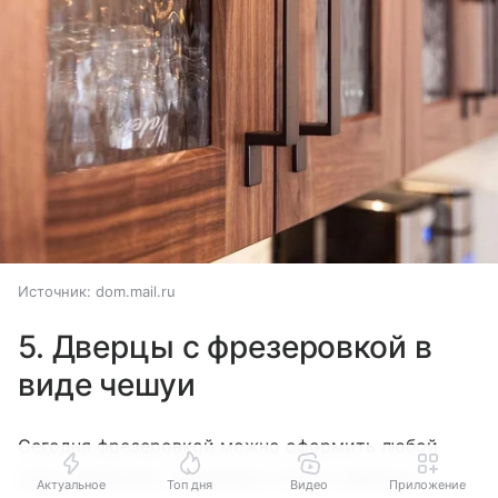
Источник:
dom.mail.ru
5. Дверцы с фрезеровкой в
виде чешуи
Сегодня фрезеровкой можно оформить любой
узор. Например, трендовую чешую. Дверцы с
Актуальное
Топ дня
Видео
Приложение